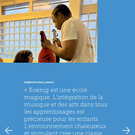
Natalie Portman, parent
« Koenig est une école
magique. L'intégration de la
musique et des arts dans tous
les apprentissages est
précieuse pour les enfants.
L'environnement chaleureux
et stimulant crée une classe